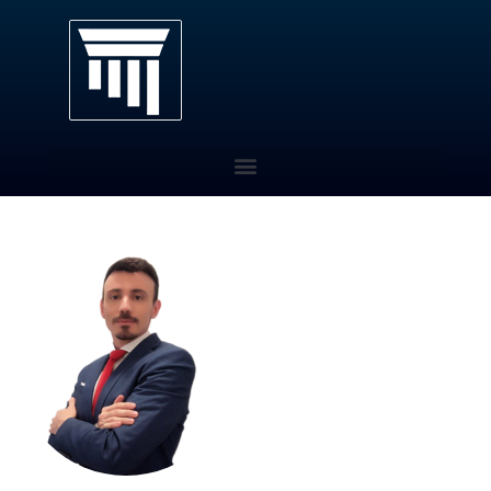
Pós-Graduação EaD
Quem Somos
Eventos
Área do Aluno
Contato