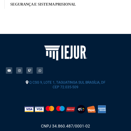
SEGURANÇA E SISTEMA PRISIONAL
Q CSG 9, LOTE 1, TAGUATINGA SUL BRASÍLIA, DF
CEP 72.035-509
CNPJ 34.860.487/0001-02