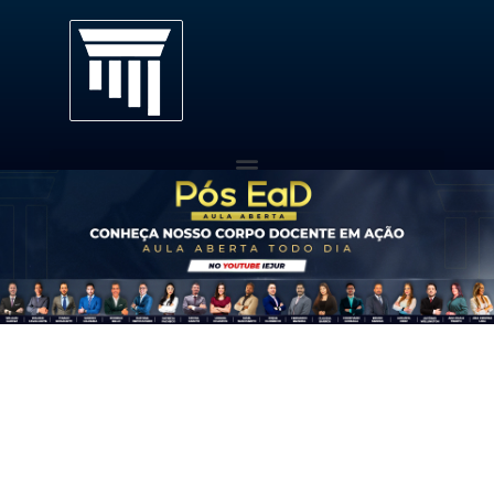
Pós-Graduação EaD
Quem Somos
Eventos
Área do Aluno
Contato