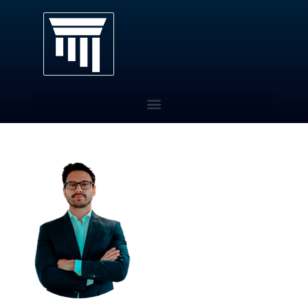
Pós-Graduação EaD
Quem Somos
Eventos
Área do Aluno
Contato