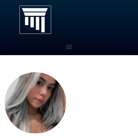
Pós-Graduação EaD
Quem Somos
Eventos
Área do Aluno
Contato